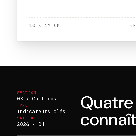
10 × 17 CM
G
SECTION
Quatre 
03 / Chiffres
TYPE
Indicateurs clés
connaît
SAISON
2026 · CH