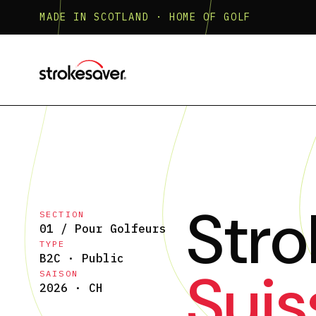
MADE IN SCOTLAND · HOME OF GOLF
Stro
SECTION
01 / Pour Golfeurs
TYPE
B2C · Public
Suis
SAISON
2026 · CH