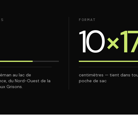
NS
FORMAT
10
×1
Léman au lac de
centimètres — tient dans to
ce, du Nord-Ouest de la
poche de sac
aux Grisons.