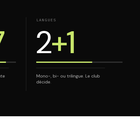
LANGUES
7
2
+1
ute
Mono-, bi- ou trilingue. Le club
décide.