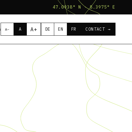
47.0938° N · 8.3975° E
A+
s
DE
EN
FR
CONTACT →
A
A−