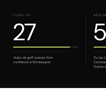
CLUBS CH
RÉGIO
27
5
clubs de golf suisses font
Du lac 
confiance à Strokesaver
Constan
Suisse 